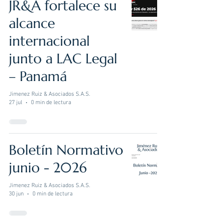
JR&A fortalece su
alcance
internacional
junto a LAC Legal
– Panamá
Jimenez Ruiz & Asociados S.A.S.
27 jul
0 min de lectura
Boletín Normativo
junio - 2026
Jimenez Ruiz & Asociados S.A.S.
30 jun
0 min de lectura